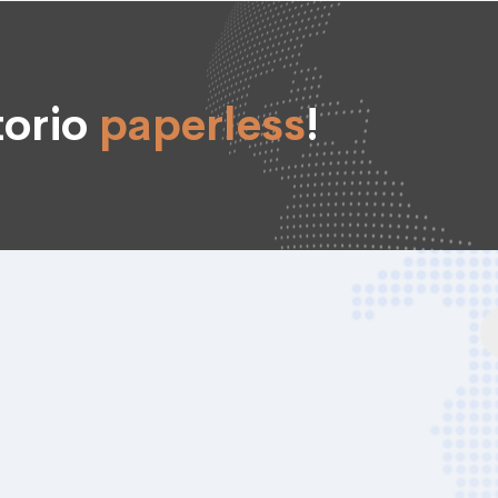
torio
paperless
!