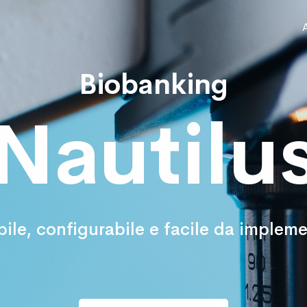
Biobanking
Nautilu
bile, configurabile e facile da implem