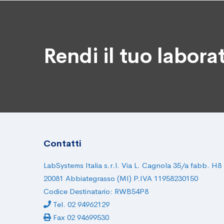
Rendi il tuo labora
Contatti
LabSystems Italia s.r.l. Via L. Cagnola 35/a fabb. H8
20081 Abbiategrasso (MI) P.IVA 11958230150
Codice Destinatario: RWB54P8
Tel. 02 94962129
Fax 02 94699530