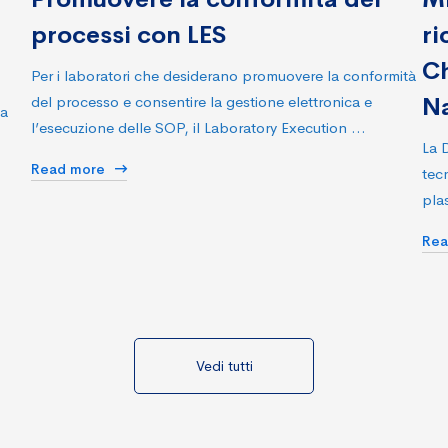
processi con LES
ri
Ch
Per i laboratori che desiderano promuovere la conformità
del processo e consentire la gestione elettronica e
Na
ca
l’esecuzione delle SOP, il Laboratory Execution …
La 
Read more
tecn
plas
Re
Vedi tutti