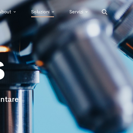
About
Soluzioni
Servizi
s
entare!