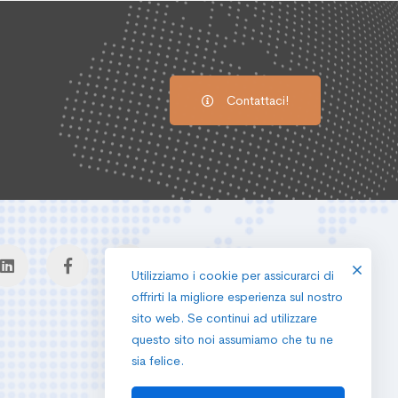
Contattaci!
Utilizziamo i cookie per assicurarci di
offrirti la migliore esperienza sul nostro
sito web. Se continui ad utilizzare
questo sito noi assumiamo che tu ne
sia felice.