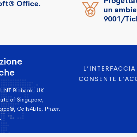
Progettat
ft® Office.
un ambien
9001/Tick
azione
L’INTERFACCIA
nche
CONSENTE L’ACC
 HUNT Biobank, UK
ute of Singapore,
orce®, Cells4Life, Pfizer,
.