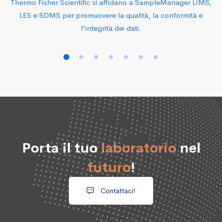
Thermo Fisher Scientific si affidano a SampleManager LIMS,
LES e SDMS per promuovere la qualità, la conformità e
l'integrità dei dati.
Porta il tuo
laboratorio
nel
futuro
!
Contattaci!