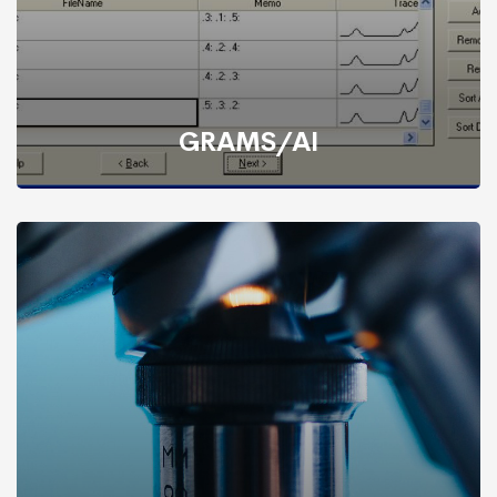
GRAMS/AI
Riconosciuta da tempo come lo standard del settore
per la visualizzazione, l’elaborazione e la gestione dei
dati di spettroscopia, la suite di software per
spettroscopia!
Thermo Scientific™ GRAMS/AI™ fornisce una serie di
applicazioni complementari e completamente integrate
che aumentano la produttività in tutte le aree dell’analisi
spettroscopica.