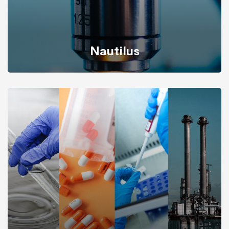
Nautilus
Nautilus Biobanking è progettato per i particolari
bisogni delle biobanche, è espressamente disegnato
per gestire la raccolta dei biospecimen, la tracciabilità e
lo stoccaggio per le Biobanche, le Università e i Centri
di Ricerca, le Aziende Cliniche e di Ricerca
Farmaceutica, le Aziende Sanitarie e i Laboratori di
Ricerca a Contratto.