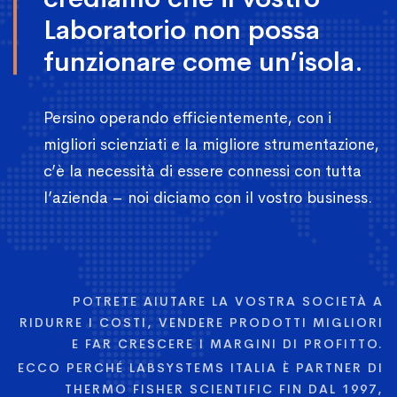
Tutti i nostri corsi possono essere svolti in periodi
Laboratorio non possa
accordabili e secondo le vostre esigenze!
funzionare come un’isola.
Persino operando efficientemente, con i
migliori scienziati e la migliore strumentazione,
c’è la necessità di essere connessi con tutta
l’azienda – noi diciamo con il vostro business.
POTRETE AIUTARE LA VOSTRA SOCIETÀ A
RIDURRE I COSTI, VENDERE PRODOTTI MIGLIORI
E FAR CRESCERE I MARGINI DI PROFITTO.
ECCO PERCHÉ LABSYSTEMS ITALIA È PARTNER DI
THERMO FISHER SCIENTIFIC FIN DAL 1997,