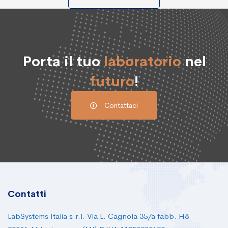
Porta il tuo
laboratorio
nel
futuro
!
Contattaci
Contatti
LabSystems Italia s.r.l. Via L. Cagnola 35/a fabb. H8