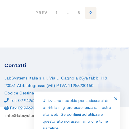
PREV
1
…
8
9
Contatti
LabSystems Italia s.r.l. Via L. Cagnola 35/a fabb. H8
20081 Abbiategrasso (MI) P.IVA 11958230150
Codice Destinatario: RWB54P8
Tel. 02 94962129
Utilizziamo i cookie per assicurarci di
offrirti la migliore esperienza sul nostro
Fax 02 94699530
sito web. Se continui ad utilizzare
info@labsystems.it
questo sito noi assumiamo che tu ne
sia felice.