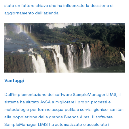
stato un fattore chiave che ha influenzato la decisione di
aggiornamento dell’azienda.
Vantaggi
Dall’implementazione del software SampleManager LIMS, il
sistema ha aiutato AySA a migliorare i propri processi e
metodologie per fornire acqua pulita e servizi igienico-sanitari
alla popolazione della grande Buenos Aires. Il software
SampleManager LIMS ha automatizzato e accelerato i