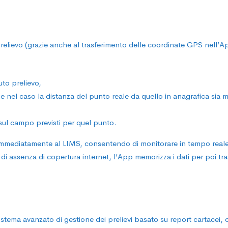
tà
prelievo (grazie anche al trasferimento delle coordinate GPS nell’A
uto prelievo,
e nel caso la distanza del punto reale da quello in anagrafica sia 
eManager
i sul campo previsti per quel punto.
i immediatamente al LIMS, consentendo di monitorare in tempo reale
di assenza di copertura internet, l’App memorizza i dati per poi tr
stema avanzato di gestione dei prelievi basato su report cartacei, 