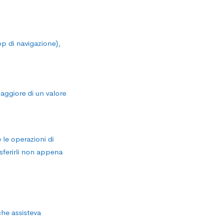
pp di navigazione),
maggiore di un valore
 le operazioni di
asferirli non appena
che assisteva