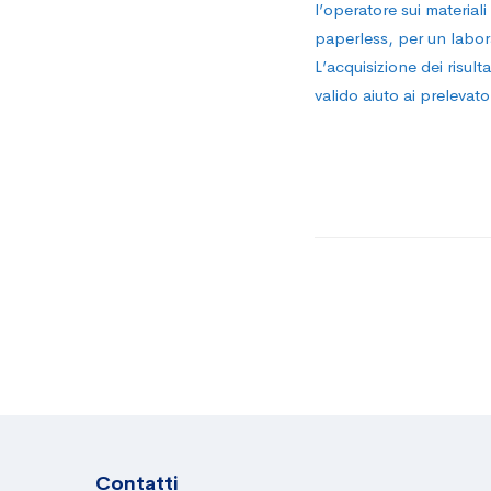
l’operatore sui material
paperless, per un labora
L’acquisizione dei risul
valido aiuto ai prelevat
Contatti