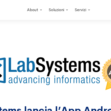
About
Soluzioni
Servizi
ems lancia l’App Andro