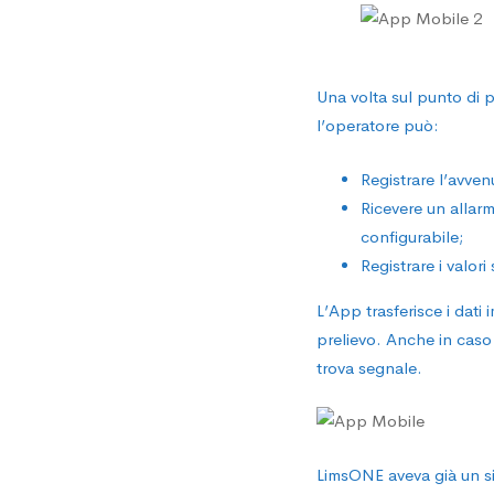
in
mobili
Una volta sul punto di 
l’operatore può:
con
Registrare l’avven
Ricevere un allarm
configurabile;
Sampl
Registrare i valor
L’App trasferisce i dat
12
prelievo. Anche in caso 
trova segnale.
LimsONE aveva già un si