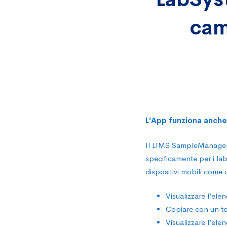
LabSy
cam
lancia
l’App
Androi
L’App funziona anche 
per
Il LIMS SampleManager™
specificamente per i labor
i
dispositivi mobili come 
Visualizzare l’elen
campi
Copiare con un to
Visualizzare l’elen