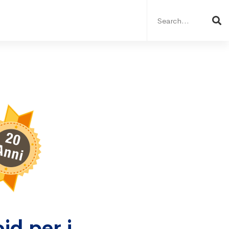
Search
for:
id per i